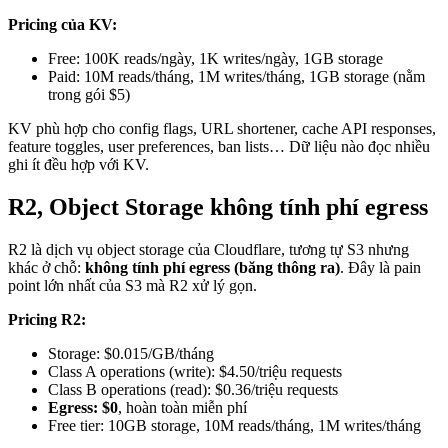
Pricing của KV:
Free: 100K reads/ngày, 1K writes/ngày, 1GB storage
Paid: 10M reads/tháng, 1M writes/tháng, 1GB storage (nằm
trong gói $5)
KV phù hợp cho config flags, URL shortener, cache API responses,
feature toggles, user preferences, ban lists… Dữ liệu nào đọc nhiều
ghi ít đều hợp với KV.
R2, Object Storage không tính phí egress
R2 là dịch vụ object storage của Cloudflare, tương tự S3 nhưng
khác ở chỗ:
không tính phí egress (băng thông ra)
. Đây là pain
point lớn nhất của S3 mà R2 xử lý gọn.
Pricing R2:
Storage: $0.015/GB/tháng
Class A operations (write): $4.50/triệu requests
Class B operations (read): $0.36/triệu requests
Egress: $0
, hoàn toàn miễn phí
Free tier: 10GB storage, 10M reads/tháng, 1M writes/tháng