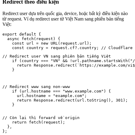
Redirect theo điều kiện
Redirect user dựa trên quốc gia, device, hoặc bất kỳ điều kiện nào
từ request. Ví dụ redirect user từ Việt Nam sang phiên bản tiếng
Việt:
export default {

  async fetch(request) {

    const url = new URL(request.url);

// Redirect user VN sang phiên bản tiếng Việt

    if (country === "VN" && !url.pathname.startsWith("/
      return Response.redirect(`https://example.com/vi$
    }
// Redirect www sang non-www

    if (url.hostname === "www.example.com") {

      url.hostname = "example.com";

      return Response.redirect(url.toString(), 301);

    }
// Còn lại thì forward về origin

    return fetch(request);

  },

};