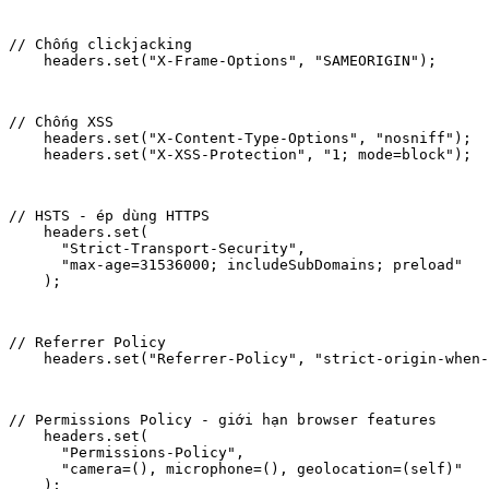
// Chống clickjacking

    headers.set("X-Frame-Options", "SAMEORIGIN");
// Chống XSS

    headers.set("X-Content-Type-Options", "nosniff");

    headers.set("X-XSS-Protection", "1; mode=block");
// HSTS - ép dùng HTTPS

    headers.set(

      "Strict-Transport-Security",

      "max-age=31536000; includeSubDomains; preload"

    );
// Referrer Policy

    headers.set("Referrer-Policy", "strict-origin-when-
// Permissions Policy - giới hạn browser features

    headers.set(

      "Permissions-Policy",

      "camera=(), microphone=(), geolocation=(self)"

    );