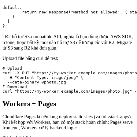
default:

        return new Response("Method not allowed", { sta
    }

  },

};
ℹ️ R2 hỗ trợ S3-compatible API, nghĩa là bạn dùng được AWS SDK,
rclone, hoặc bất kỳ tool nào hỗ trợ S3 để tương tác với R2. Migrate
từ S3 sang R2 khá đơn giản.
Upload file bằng curl để test:
# Upload

curl -X PUT "https://my-worker.example.com/images/photo
  -H "Content-Type: image/jpeg" \

  --data-binary @photo.jpg

# Download

curl "https://my-worker.example.com/images/photo.jpg" -
Workers + Pages
Cloudflare Pages là nền tảng deploy static sites (và full-stack apps).
Khi kết hợp với Workers, bạn có một stack hoàn chỉnh: Pages serve
frontend, Workers xử lý backend logic.