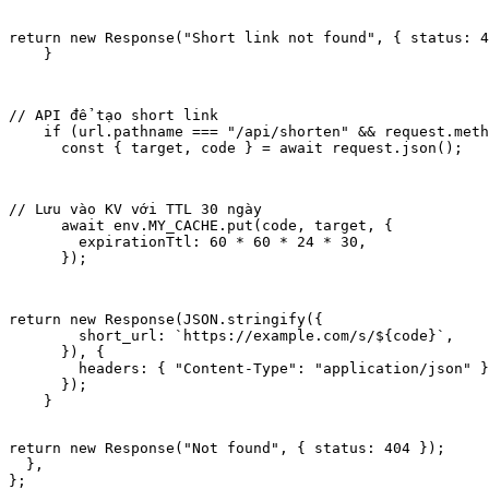
return new Response("Short link not found", { status: 4
    }
// API để tạo short link

    if (url.pathname === "/api/shorten" && request.meth
      const { target, code } = await request.json();
// Lưu vào KV với TTL 30 ngày

      await env.MY_CACHE.put(code, target, {

        expirationTtl: 60 * 60 * 24 * 30,

      });
return new Response(JSON.stringify({

        short_url: `https://example.com/s/${code}`,

      }), {

        headers: { "Content-Type": "application/json" }
      });

    }
return new Response("Not found", { status: 404 });

  },

};