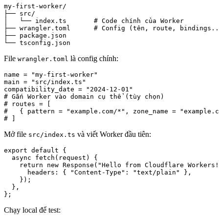
my-first-worker/

├── src/

│   └── index.ts       # Code chính của Worker

├── wrangler.toml      # Config (tên, route, bindings..
├── package.json

└── tsconfig.json
File
là config chính:
wrangler.toml
name = "my-first-worker"

main = "src/index.ts"

compatibility_date = "2024-12-01"

# Gắn Worker vào domain cụ thể (tùy chọn)

# routes = [

#   { pattern = "example.com/*", zone_name = "example.c
# ]
Mở file
và viết Worker đầu tiên:
src/index.ts
export default {

  async fetch(request) {

    return new Response("Hello from Cloudflare Workers! 
      headers: { "Content-Type": "text/plain" },

    });

  },

};
Chạy local để test: