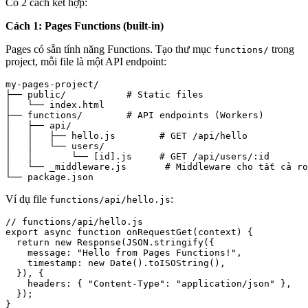
Có 2 cách kết hợp:
Cách 1: Pages Functions (built-in)
Pages có sẵn tính năng Functions. Tạo thư mục
trong
functions/
project, mỗi file là một API endpoint:
my-pages-project/

├── public/           # Static files

│   └── index.html

├── functions/        # API endpoints (Workers)

│   ├── api/

│   │   ├── hello.js        # GET /api/hello

│   │   └── users/

│   │       └── [id].js     # GET /api/users/:id

│   └── _middleware.js       # Middleware cho tất cả ro
└── package.json
Ví dụ file
:
functions/api/hello.js
// functions/api/hello.js

export async function onRequestGet(context) {

  return new Response(JSON.stringify({

    message: "Hello from Pages Functions!",

    timestamp: new Date().toISOString(),

  }), {

    headers: { "Content-Type": "application/json" },

  });
