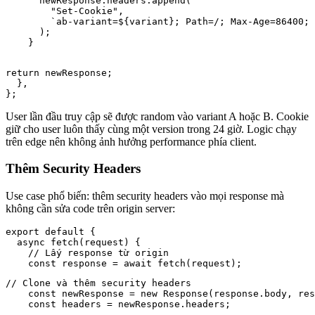
      newResponse.headers.append(

        "Set-Cookie",

        `ab-variant=${variant}; Path=/; Max-Age=86400; 
      );

    }
return newResponse;

  },

};
User lần đầu truy cập sẽ được random vào variant A hoặc B. Cookie
giữ cho user luôn thấy cùng một version trong 24 giờ. Logic chạy
trên edge nên không ảnh hưởng performance phía client.
Thêm Security Headers
Use case phổ biến: thêm security headers vào mọi response mà
không cần sửa code trên origin server:
export default {

  async fetch(request) {

    // Lấy response từ origin

// Clone và thêm security headers

    const newResponse = new Response(response.body, res
    const headers = newResponse.headers;