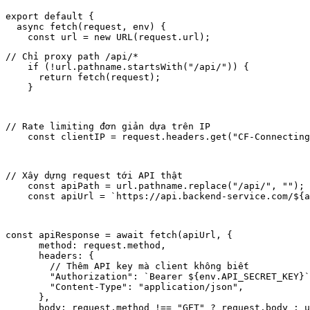
export default {

  async fetch(request, env) {

// Chỉ proxy path /api/*

    if (!url.pathname.startsWith("/api/")) {

      return fetch(request);

    }
// Rate limiting đơn giản dựa trên IP

    const clientIP = request.headers.get("CF-Connecting
// Xây dựng request tới API thật

    const apiPath = url.pathname.replace("/api/", "");

    const apiUrl = `https://api.backend-service.com/${a
const apiResponse = await fetch(apiUrl, {

      method: request.method,

      headers: {

        // Thêm API key mà client không biết

        "Authorization": `Bearer ${env.API_SECRET_KEY}`
        "Content-Type": "application/json",

      },

      body: request.method !== "GET" ? request.body : u