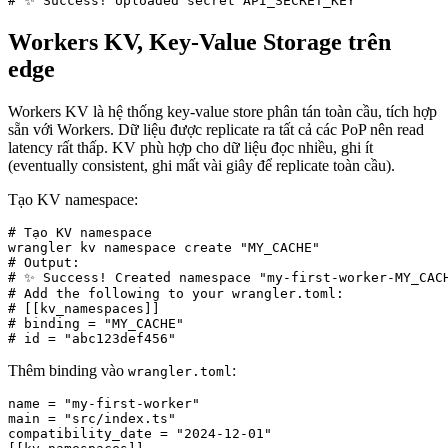
# ✨ Success! Uploaded secret API_SECRET_KEY
Workers KV, Key-Value Storage trên
edge
Workers KV là hệ thống key-value store phân tán toàn cầu, tích hợp
sẵn với Workers. Dữ liệu được replicate ra tất cả các PoP nên read
latency rất thấp. KV phù hợp cho dữ liệu đọc nhiều, ghi ít
(eventually consistent, ghi mất vài giây để replicate toàn cầu).
Tạo KV namespace:
# Tạo KV namespace

wrangler kv namespace create "MY_CACHE"

# Output:

# ✨ Success! Created namespace "my-first-worker-MY_CACH
# Add the following to your wrangler.toml:

# [[kv_namespaces]]

# binding = "MY_CACHE"

# id = "abc123def456"
Thêm binding vào
:
wrangler.toml
name = "my-first-worker"

main = "src/index.ts"

compatibility_date = "2024-12-01"
