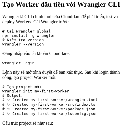
Tạo Worker đầu tiên với Wrangler CLI
Wrangler là CLI chính thức của Cloudflare để phát triển, test và
deploy Workers. Cài Wrangler trước:
# Cài Wrangler global

npm install -g wrangler

# Kiểm tra version

wrangler --version
Đăng nhập vào tài khoản Cloudflare:
wrangler login
Lệnh này sẽ mở trình duyệt để bạn xác thực. Sau khi login thành
công, tạo project Worker mới:
# Tạo project mới

wrangler init my-first-worker

# Output:

# ✨ Created my-first-worker/wrangler.toml

# ✨ Created my-first-worker/src/index.ts

# ✨ Created my-first-worker/package.json

# ✨ Created my-first-worker/tsconfig.json
Cấu trúc project sẽ như sau: