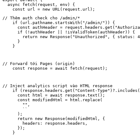
  async fetch(request, env) {

// Thêm auth check cho /admin/*

    if (url.pathname.startsWith("/admin/")) {

      const authHeader = request.headers.get("Authoriza
      if (!authHeader || !isValidToken(authHeader)) {

        return new Response("Unauthorized", { status: 4
      }

    }
// Forward tới Pages (origin)

    const response = await fetch(request);
// Inject analytics script vào HTML response

    if (response.headers.get("Content-Type")?.includes(
      const html = await response.text();

      const modifiedHtml = html.replace(

        "",

        `
`

      );

      return new Response(modifiedHtml, {

        headers: response.headers,

      });

    }