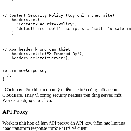
// Content Security Policy (tuỳ chỉnh theo site)

    headers.set(

      "Content-Security-Policy",

      "default-src 'self'; script-src 'self' 'unsafe-in
    );
// Xoá header không cần thiết

    headers.delete("X-Powered-By");

    headers.delete("Server");
return newResponse;

  },

};
ℹ️ Cách này tiện khi bạn quản lý nhiều site trên cùng một account
Cloudflare. Thay vì config security headers trên từng server, một
Worker áp dụng cho tất cả.
API Proxy
Workers phù hợp để làm API proxy: ẩn API key, thêm rate limiting,
hoặc transform response trước khi trả về client.