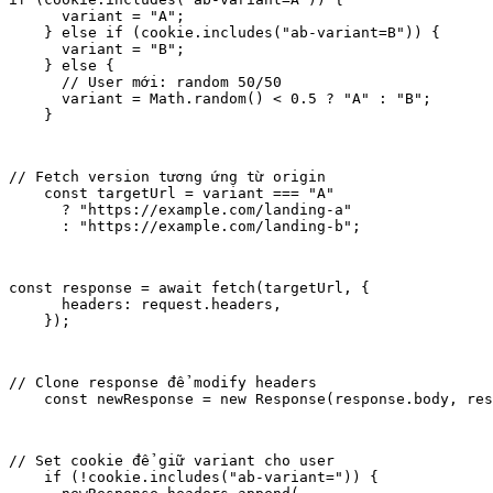
      variant = "A";

    } else if (cookie.includes("ab-variant=B")) {

      variant = "B";

    } else {

      // User mới: random 50/50

      variant = Math.random() < 0.5 ? "A" : "B";

    }
// Fetch version tương ứng từ origin

    const targetUrl = variant === "A"

      ? "https://example.com/landing-a"

      : "https://example.com/landing-b";
const response = await fetch(targetUrl, {

      headers: request.headers,

    });
// Clone response để modify headers

    const newResponse = new Response(response.body, res
// Set cookie để giữ variant cho user

    if (!cookie.includes("ab-variant=")) {
