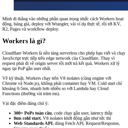
Mình đi thẳng vào những phần quan trọng nhất: cách Workers hoạt
động, bảng giá, deploy với Wrangler, vài ví dụ thực tế, rồi tới KV,
R2, Pages và workflow deploy.
Workers là gì?
Cloudflare Workers là nền tảng serverless cho phép bạn viết và chạy
JavaScript trực tiếp trên edge network của Cloudflare. Thay vì
request phải đi về origin server rồi mới trả kết quả, Workers xử lý
ngay tại PoP gần user nhất.
Về kỹ thuật, Workers chạy trên V8 isolates (cùng engine với
Chrome và Node.js), không phải container hay VM. Cold start chỉ
khoảng 0-5ms, nhanh hơn nhiều so với Lambda hay Cloud
Functions (thường vài trăm ms).
Vài đặc điểm đáng chú ý:
300+ PoPs toàn cầu
, code chạy gần user, latency thấp
0ms cold start
, V8 isolates khởi động gần như tức thì
Web Standards API
, dùng Fetch API, Request/Response,