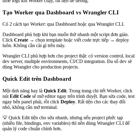
time logs khi Worker chạy, rất tiện để debug.
Tạo Worker qua Dashboard vs Wrangler CLI
Có 2 cách tạo Worker: qua Dashboard hoặc qua Wrangler CLI.
Dashboard phù hợp khi bạn muốn thử nhanh một script đơn giản.
Click
Create
→ chọn template hoặc viết code trực tiếp → deploy
luôn. Không cần cài gì trên máy.
Wrangler CLI phù hợp hơn cho project thật: có version control, local
dev server, multiple environments, CI/CD integration. Đa số dev sẽ
dùng Wrangler cho production projects.
Quick Edit trên Dashboard
Một tính năng hay là
Quick Edit
. Trong trang chi tiết Worker, click
nút
Edit Code
sẽ mở editor ngay trên trình duyệt. Bạn sửa code, test
ngay bên panel phải, rồi click
Deploy
. Rất tiện cho các thay đổi
nhỏ, không cần mở terminal.
💡 Quick Edit tiện cho sửa nhanh, nhưng nếu project phức tạp
(nhiều file, bindings, env variables) thì nên dùng Wrangler CLI để
quản lý code chuẩn chỉnh hơn.