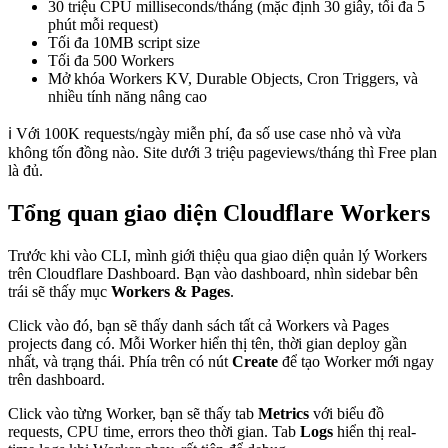
30 triệu CPU milliseconds/tháng (mặc định 30 giây, tối đa 5
phút mỗi request)
Tối đa 10MB script size
Tối đa 500 Workers
Mở khóa Workers KV, Durable Objects, Cron Triggers, và
nhiều tính năng nâng cao
ℹ️ Với 100K requests/ngày miễn phí, đa số use case nhỏ và vừa
không tốn đồng nào. Site dưới 3 triệu pageviews/tháng thì Free plan
là đủ.
Tổng quan giao diện Cloudflare Workers
Trước khi vào CLI, mình giới thiệu qua giao diện quản lý Workers
trên Cloudflare Dashboard. Bạn vào dashboard, nhìn sidebar bên
trái sẽ thấy mục
Workers & Pages
.
Click vào đó, bạn sẽ thấy danh sách tất cả Workers và Pages
projects đang có. Mỗi Worker hiển thị tên, thời gian deploy gần
nhất, và trạng thái. Phía trên có nút
Create
để tạo Worker mới ngay
trên dashboard.
Click vào từng Worker, bạn sẽ thấy tab
Metrics
với biểu đồ
requests, CPU time, errors theo thời gian. Tab
Logs
hiển thị real-