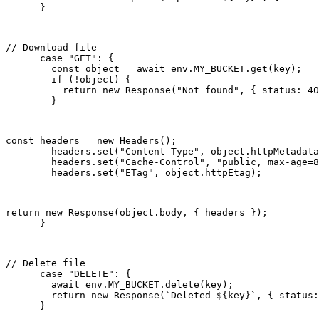
      }
// Download file

      case "GET": {

        const object = await env.MY_BUCKET.get(key);

        if (!object) {

          return new Response("Not found", { status: 40
        }
const headers = new Headers();

        headers.set("Content-Type", object.httpMetadata
        headers.set("Cache-Control", "public, max-age=8
        headers.set("ETag", object.httpEtag);
return new Response(object.body, { headers });

      }
// Delete file

      case "DELETE": {

        await env.MY_BUCKET.delete(key);

        return new Response(`Deleted ${key}`, { status:
      }