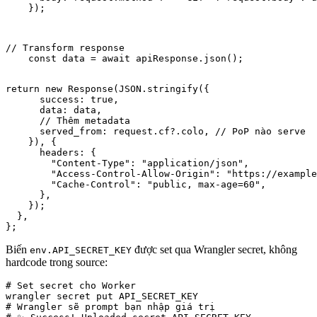
    });
// Transform response

    const data = await apiResponse.json();
return new Response(JSON.stringify({

      success: true,

      data: data,

      // Thêm metadata

      served_from: request.cf?.colo, // PoP nào serve

    }), {

      headers: {

        "Content-Type": "application/json",

        "Access-Control-Allow-Origin": "https://example
        "Cache-Control": "public, max-age=60",

      },

    });

  },

};
Biến
được set qua Wrangler secret, không
env.API_SECRET_KEY
hardcode trong source:
# Set secret cho Worker

wrangler secret put API_SECRET_KEY

# Wrangler sẽ prompt bạn nhập giá trị
