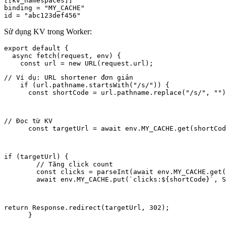
[[kv_namespaces]]

binding = "MY_CACHE"

id = "abc123def456"
Sử dụng KV trong Worker:
export default {

  async fetch(request, env) {

// Ví dụ: URL shortener đơn giản

    if (url.pathname.startsWith("/s/")) {

      const shortCode = url.pathname.replace("/s/", "")
// Đọc từ KV

      const targetUrl = await env.MY_CACHE.get(shortCod
if (targetUrl) {

        // Tăng click count

        const clicks = parseInt(await env.MY_CACHE.get(
        await env.MY_CACHE.put(`clicks:${shortCode}`, S
return Response.redirect(targetUrl, 302);

      }