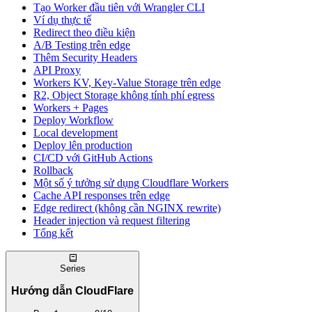
Tạo Worker đầu tiên với Wrangler CLI
Ví dụ thực tế
Redirect theo điều kiện
A/B Testing trên edge
Thêm Security Headers
API Proxy
Workers KV, Key-Value Storage trên edge
R2, Object Storage không tính phí egress
Workers + Pages
Deploy Workflow
Local development
Deploy lên production
CI/CD với GitHub Actions
Rollback
Một số ý tưởng sử dụng Cloudflare Workers
Cache API responses trên edge
Edge redirect (không cần NGINX rewrite)
Header injection và request filtering
Tổng kết
Series
Hướng dẫn CloudFlare