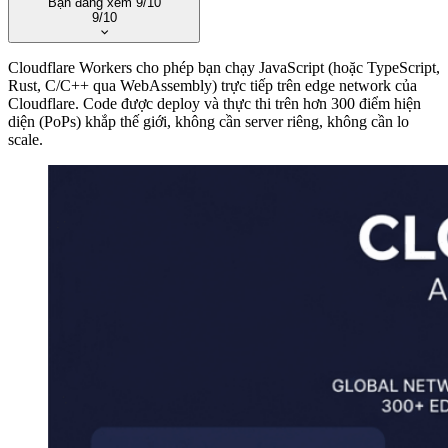
Bạn đang xem
9/10
9/10
Xem trang series
·
Tất cả series
Cloudflare Workers cho phép bạn chạy JavaScript (hoặc TypeScript,
Rust, C/C++ qua WebAssembly) trực tiếp trên edge network của
1. CloudFlare là gì? Cách kết nối CloudFlare với Website
Cloudflare. Code được deploy và thực thi trên hơn 300 điểm hiện
2. Hướng dẫn sử dụng DNS trên CloudFlare
diện (PoPs) khắp thế giới, không cần server riêng, không cần lo
3. Hướng dẫn cài đặt SSL trên CloudFlare
scale.
4. Cloudflare DNS nâng cao – CNAME Flattening và
DNSSEC
5. Cloudflare CDN và Caching – Tăng tốc website toàn
diện
6. Cloudflare Rules – Page Rules, Redirect Rules và
Transform Rules
7. Cloudflare WAF – Bảo vệ website khỏi tấn công
8. Hướng dẫn chống DDoS và cấu hình bảo mật trên
Cloudflare
9. Cloudflare Workers – Chạy code serverless trên edge
10. Cloudflare Tunnel: Truy cập máy tính ở nhà từ xa
không cần mở port