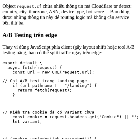
Object
chứa nhiều thông tin mà Cloudflare tự detect:
request.cf
country, city, timezone, ASN, device type, bot score… Bạn dùng
được những thông tin này để routing logic mà không cần service
bên thứ ba.
A/B Testing trên edge
Thay vì dùng JavaScript phía client (gây layout shift) hoặc tool A/B
testing nặng, bạn có thể split traffic ngay trên edge:
export default {

  async fetch(request) {

// Chỉ A/B test trang landing page

    if (url.pathname !== "/landing") {

      return fetch(request);

    }
// Kiểm tra cookie đã có variant chưa

    const cookie = request.headers.get("Cookie") || "";

    let variant;
if (cookie.includes("ab-variant=A")) {
