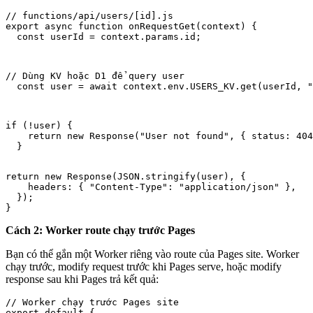
// functions/api/users/[id].js

export async function onRequestGet(context) {

  const userId = context.params.id;
// Dùng KV hoặc D1 để query user

  const user = await context.env.USERS_KV.get(userId, "
if (!user) {

    return new Response("User not found", { status: 404
  }
return new Response(JSON.stringify(user), {

    headers: { "Content-Type": "application/json" },

  });

}
Cách 2: Worker route chạy trước Pages
Bạn có thể gắn một Worker riêng vào route của Pages site. Worker
chạy trước, modify request trước khi Pages serve, hoặc modify
response sau khi Pages trả kết quả:
// Worker chạy trước Pages site

export default {
