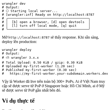
wrangler dev

# Output:

# ⎔ Starting local server...

# [wrangler:inf] Ready on http://localhost:8787

# ╭─────────────────────────────────────────╮

# │  [b] open a browser, [d] open devtools  │

# │  [l] turn off local mode, [q] quit      │

# ╰─────────────────────────────────────────╯
Mở
sẽ thấy response. Khi sẵn sàng,
http://localhost:8787
deploy lên production:
wrangler deploy

# Output:

# ⛅️ wrangler 3.x.x

# Total Upload: 0.50 KiB / gzip: 0.30 KiB

# Uploaded my-first-worker (1.20 sec)

# Published my-first-worker (0.30 sec)

#   https://my-first-worker.your-subdomain.workers.dev
Vậy là Worker đã live trên toàn bộ 300+ PoPs. Ai ở Việt Nam truy
cập sẽ được serve từ PoP ở Singapore hoặc Hồ Chí Minh, ai ở Mỹ
sẽ được serve từ PoP gần nhất bên đó.
Ví dụ thực tế