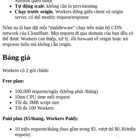
Streams quen thuộc
Tự động scale
, không cần lo provisioning
Chạy trước origin
, Workers đứng giữa client và origin
server, có thể modify request/response
Nôm na là bạn đặt một “middleware” chạy trên toàn bộ CDN
network của Cloudflare. Mọi request đi qua domain của bạn đều có
thể được Workers can thiệp, xử lý, rồi forward về origin hoặc trả
response luôn mà không cần origin.
Bảng giá
Workers có 2 gói chính:
Free plan:
100,000 requests/ngày (không phải /tháng)
10ms CPU time mỗi request
Tối đa 3MB script size
Tối đa 100 Workers
Paid plan ($5/tháng, Workers Paid):
10 triệu requests/tháng (bao gồm trong $5, vượt thì $0.30/triệu
request)