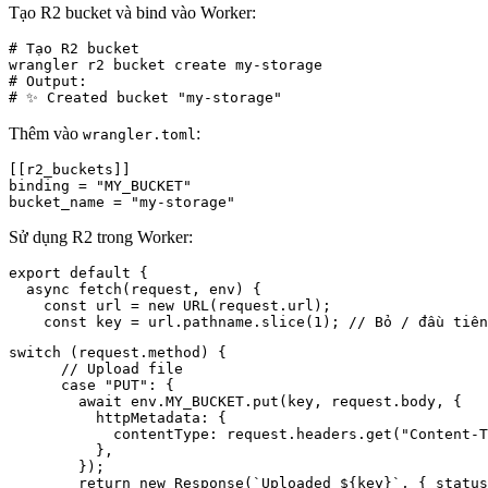
Tạo R2 bucket và bind vào Worker:
# Tạo R2 bucket

wrangler r2 bucket create my-storage

# Output:

# ✨ Created bucket "my-storage"
Thêm vào
:
wrangler.toml
[[r2_buckets]]

binding = "MY_BUCKET"

bucket_name = "my-storage"
Sử dụng R2 trong Worker:
export default {

  async fetch(request, env) {

    const url = new URL(request.url);

switch (request.method) {

      // Upload file

      case "PUT": {

        await env.MY_BUCKET.put(key, request.body, {

          httpMetadata: {

            contentType: request.headers.get("Content-T
          },

        });

        return new Response(`Uploaded ${key}`, { status