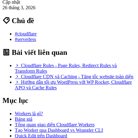
Cập nhật
26 tháng 3, 2026
Chủ đề
#cloudflare
#serverless
Bài viết liên quan
Cloudflare Rules - Page Rules, Redirect Rules và
Transform Rules
Cloudflare CDN và Caching - Tăng tốc website toàn diện
Hướng dẫn tối ưu WordPress với WP Rocket, Cloudflare
APO và Cache Rules
Mục lục
Workers là gì?
Bảng giá
Tổng quan giao diện Cloudflare Workers
Tạo Worker qua Dashboard vs Wrangler CLI
Quick Edit trên Dashboard