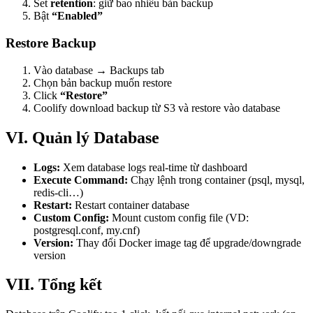
Set
retention
: giữ bao nhiêu bản backup
Bật
“Enabled”
Restore Backup
Vào database → Backups tab
Chọn bản backup muốn restore
Click
“Restore”
Coolify download backup từ S3 và restore vào database
VI. Quản lý Database
Logs:
Xem database logs real-time từ dashboard
Execute Command:
Chạy lệnh trong container (psql, mysql,
redis-cli…)
Restart:
Restart container database
Custom Config:
Mount custom config file (VD:
postgresql.conf, my.cnf)
Version:
Thay đổi Docker image tag để upgrade/downgrade
version
VII. Tổng kết