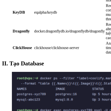
sto
Red
com
KeyDB
eqalpha/keydb
mul
thr
Re
alt
Dragonfly
docker.dragonflydb.io/dragonflydb/dragonfly
hiệ
ca
Ana
ClickHouse
clickhouse/clickhouse-server
tim
dat
II. Tạo Database