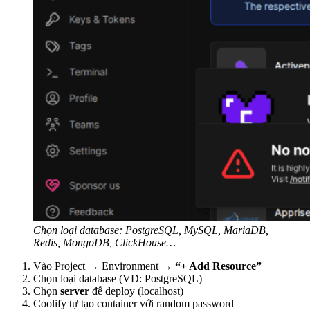
Chọn loại database: PostgreSQL, MySQL, MariaDB,
Redis, MongoDB, ClickHouse…
Vào Project → Environment →
“+ Add Resource”
Chọn loại database (VD: PostgreSQL)
Chọn
server
để deploy (localhost)
Coolify tự tạo container với random password