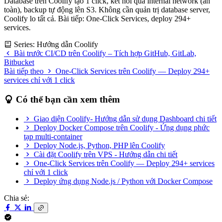
Database trên Coolify tạo 1 click, kết nối qua internal network (an
toàn), backup tự động lên S3. Không cần quản trị database server,
Coolify lo tất cả. Bài tiếp: One-Click Services, deploy 294+
services.
Series: Hướng dẫn Coolify
Bài trước
CI/CD trên Coolify – Tích hợp GitHub, GitLab,
Bitbucket
Bài tiếp theo
One-Click Services trên Coolify — Deploy 294+
services chỉ với 1 click
Có thể bạn cần xem thêm
Giao diện Coolify- Hướng dẫn sử dụng Dashboard chi tiết
Deploy Docker Compose trên Coolify - Ứng dụng phức
tạp multi-container
Deploy Node.js, Python, PHP lên Coolify
Cài đặt Coolify trên VPS - Hướng dẫn chi tiết
One-Click Services trên Coolify — Deploy 294+ services
chỉ với 1 click
Deploy ứng dụng Node.js / Python với Docker Compose
Chia sẻ: