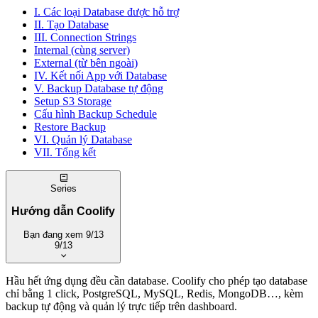
I. Các loại Database được hỗ trợ
II. Tạo Database
III. Connection Strings
Internal (cùng server)
External (từ bên ngoài)
IV. Kết nối App với Database
V. Backup Database tự động
Setup S3 Storage
Cấu hình Backup Schedule
Restore Backup
VI. Quản lý Database
VII. Tổng kết
Series
Hướng dẫn Coolify
Bạn đang xem
9/13
9/13
Xem trang series
·
Tất cả series
Hầu hết ứng dụng đều cần database. Coolify cho phép tạo database
chỉ bằng 1 click, PostgreSQL, MySQL, Redis, MongoDB…, kèm
1. Coolify là gì? – Self-hosted thay thế Vercel, Heroku
backup tự động và quản lý trực tiếp trên dashboard.
miễn phí