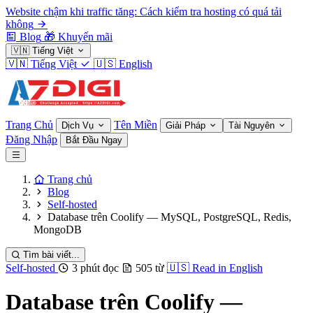
Website chậm khi traffic tăng: Cách kiểm tra hosting có quá tải
không
Blog
🎁
Khuyến mãi
🇻🇳
Tiếng Việt
🇻🇳
Tiếng Việt
🇺🇸
English
Trang Chủ
Tên Miền
Dịch Vụ
Giải Pháp
Tài Nguyên
Đăng Nhập
Bắt Đầu Ngay
Trang chủ
Blog
Self-hosted
Database trên Coolify — MySQL, PostgreSQL, Redis,
MongoDB
Tìm bài viết...
Self-hosted
3 phút đọc
505 từ
🇺🇸
Read in English
Database trên Coolify —