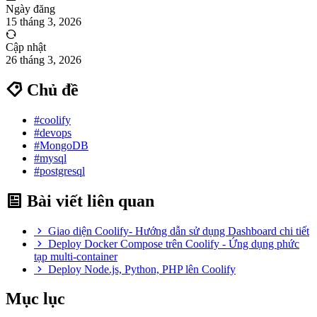
Ngày đăng
15 tháng 3, 2026
Cập nhật
26 tháng 3, 2026
Chủ đề
#coolify
#devops
#MongoDB
#mysql
#postgresql
Bài viết liên quan
Giao diện Coolify- Hướng dẫn sử dụng Dashboard chi tiết
Deploy Docker Compose trên Coolify - Ứng dụng phức
tạp multi-container
Deploy Node.js, Python, PHP lên Coolify
Mục lục