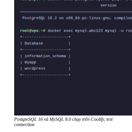
PostgreSQL 16 và MySQL 8.0 chạy trên Coolify, test
connection