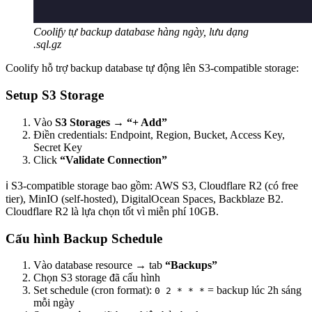
Coolify tự backup database hàng ngày, lưu dạng
.sql.gz
Coolify hỗ trợ backup database tự động lên S3-compatible storage:
Setup S3 Storage
Vào
S3 Storages
→
“+ Add”
Điền credentials: Endpoint, Region, Bucket, Access Key,
Secret Key
Click
“Validate Connection”
ℹ️ S3-compatible storage bao gồm: AWS S3, Cloudflare R2 (có free
tier), MinIO (self-hosted), DigitalOcean Spaces, Backblaze B2.
Cloudflare R2 là lựa chọn tốt vì miễn phí 10GB.
Cấu hình Backup Schedule
Vào database resource → tab
“Backups”
Chọn S3 storage đã cấu hình
Set schedule (cron format):
= backup lúc 2h sáng
0 2 * * *
mỗi ngày