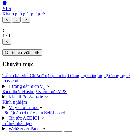
VPS
Khám phá giải pháp
1 / 1
Tìm bài viết...
⌘
K
Chuyên mục
Tất cả bài viết
Chưa được phân loại
Công cụ
Công nghệ
Công nghệ
máy chủ
Hướng dẫn dịch vụ
Kiến thức Hosting
Kiến thức VPS
Kiến thức Website
Kinh nghiệm
Máy chủ Linux
n8n
Quản trị máy chủ
Self-hosted
Tin tức AZDIGI
Trí tuệ nhân tạo
WebServer Panel