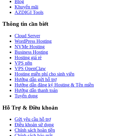
Blog
Khuyến mãi
AZDIGI Tools
Thông tin cần biết
Cloud Server
WordPress Hosting
NVMe Hosting
Business Hosting
Hosting giá rẻ
VPS n8n
VPS OpenClaw
Hosting miễn phí cho sinh viên
Hướng dẫn gửi hỗ trợ
Hướng dẫn đăng ký Hosting & Tên miền
Hướng dẫn thanh toán
Tuyển dụng
Hỗ Trợ & Điều khoản
Gửi yêu cầu hỗ trợ
Điều khoản sử dụng
Chính sách hoàn tiền
Chính sách bảo mật