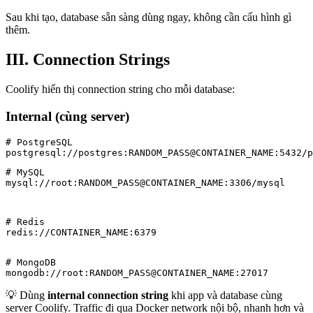
Sau khi tạo, database sẵn sàng dùng ngay, không cần cấu hình gì
thêm.
III. Connection Strings
Coolify hiển thị connection string cho mỗi database:
Internal (cùng server)
# PostgreSQL

# MySQL

mysql://root:RANDOM_PASS@CONTAINER_NAME:3306/mysql
# Redis

redis://CONTAINER_NAME:6379
# MongoDB

mongodb://root:RANDOM_PASS@CONTAINER_NAME:27017
💡 Dùng
internal connection string
khi app và database cùng
server Coolify. Traffic đi qua Docker network nội bộ, nhanh hơn và