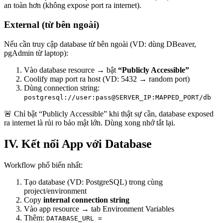
an toàn hơn (không expose port ra internet).
External (từ bên ngoài)
Nếu cần truy cập database từ bên ngoài (VD: dùng DBeaver,
pgAdmin từ laptop):
Vào database resource → bật
“Publicly Accessible”
Coolify map port ra host (VD: 5432 → random port)
Dùng connection string:
postgresql://user:pass@SERVER_IP:MAPPED_PORT/db
🚨 Chỉ bật “Publicly Accessible” khi thật sự cần, database exposed
ra internet là rủi ro bảo mật lớn. Dùng xong nhớ tắt lại.
IV. Kết nối App với Database
Workflow phổ biến nhất:
Tạo database (VD: PostgreSQL) trong cùng
project/environment
Copy
internal connection string
Vào app resource → tab Environment Variables
Thêm:
DATABASE_URL =